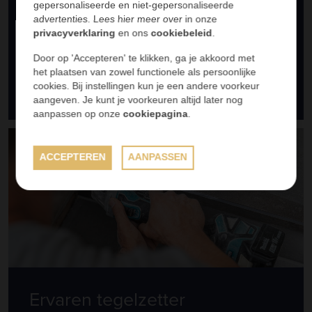
gepersonaliseerde en niet-gepersonaliseerde
Fulltime en parttime
advertenties. Lees hier meer over in onze
MBO+ / HBO
privacyverklaring
en ons
cookiebeleid
.
Door op 'Accepteren' te klikken, ga je akkoord met
het plaatsen van zowel functionele als persoonlijke
SOLLICITEER
cookies. Bij instellingen kun je een andere voorkeur
aangeven. Je kunt je voorkeuren altijd later nog
aanpassen op onze
cookiepagina
.
ACCEPTEREN
AANPASSEN
Ervaren tegelzetter