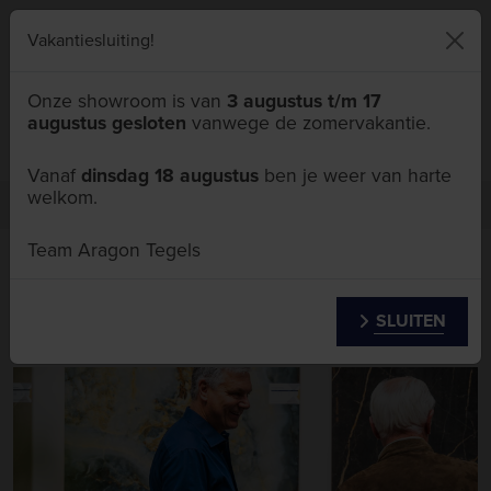
046 411 5111
Vakantiesluiting!
Onze showroom is van
3 augustus t/m 17
augustus gesloten
vanwege de zomervakantie.
Menu
Vanaf
dinsdag 18 augustus
ben je weer van harte
welkom.
Over ons
Vacatures
Team Aragon Tegels
Vacature(s)
SLUITEN