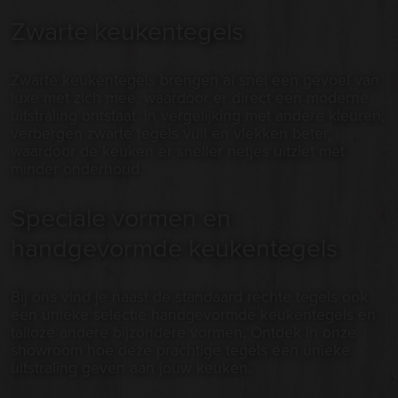
Zwarte keukentegels
Zwarte keukentegels brengen al snel een gevoel van
luxe met zich mee, waardoor er direct een moderne
uitstraling ontstaat. In vergelijking met andere kleuren,
verbergen zwarte tegels vuil en vlekken beter,
waardoor de keuken er sneller netjes uitziet met
minder onderhoud.
Speciale vormen en
handgevormde keukentegels
Bij ons vind je naast de standaard rechte tegels ook
een unieke selectie handgevormde keukentegels en
talloze andere bijzondere vormen. Ontdek in onze
showroom hoe deze prachtige tegels een unieke
uitstraling geven aan jouw keuken.