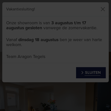
046 411 5111
Vakantiesluiting!
Onze showroom is van
3 augustus t/m 17
augustus gesloten
vanwege de zomervakantie.
Menu
Vanaf
dinsdag 18 augustus
ben je weer van harte
welkom.
Particulier
Keukentegels
Team Aragon Tegels
SLUITEN