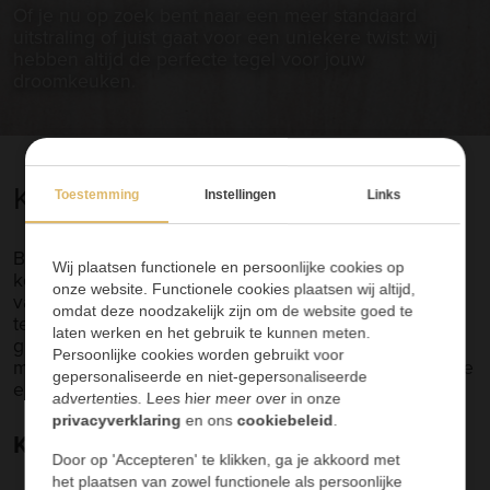
Of je nu op zoek bent naar een meer standaard
uitstraling of juist gaat voor een uniekere twist: wij
hebben altijd de perfecte tegel voor jouw
droomkeuken.
Keukentegels zetten
Toestemming
Instellingen
Links
Bij ons kun je niet alleen de mooiste keukentegels
Wij plaatsen functionele en persoonlijke cookies op
kopen, maar ook rekenen op professionele en
onze website. Functionele cookies plaatsen wij altijd,
vakkundige verwerkingsexperts. Onze ervaren
omdat deze noodzakelijk zijn om de website goed te
tegelzetters zorgen ervoor dat je tegels met de
laten werken en het gebruik te kunnen meten.
grootste zorg en precisie worden geplaatst. Op die
Persoonlijke cookies worden gebruikt voor
manier kun je nog jarenlang genieten van een strakke
gepersonaliseerde en niet-gepersonaliseerde
en stijlvolle keuken.
advertenties. Lees hier meer over in onze
privacyverklaring
en ons
cookiebeleid
.
Keukentegels inspiratie
Door op 'Accepteren' te klikken, ga je akkoord met
het plaatsen van zowel functionele als persoonlijke