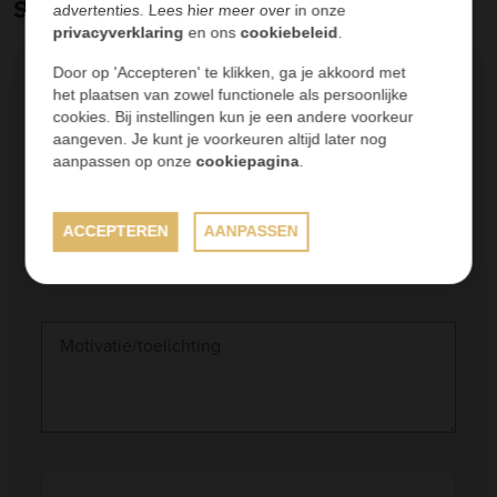
Solliciteer
advertenties. Lees hier meer over in onze
privacyverklaring
en ons
cookiebeleid
.
Door op 'Accepteren' te klikken, ga je akkoord met
het plaatsen van zowel functionele als persoonlijke
cookies. Bij instellingen kun je een andere voorkeur
aangeven. Je kunt je voorkeuren altijd later nog
aanpassen op onze
cookiepagina
.
ACCEPTEREN
AANPASSEN