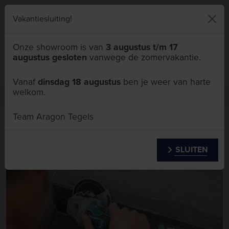
046 411 5111
Vakantiesluiting!
Onze showroom is van
3 augustus t/m 17
augustus gesloten
vanwege de zomervakantie.
Menu
Vanaf
dinsdag 18 augustus
ben je weer van harte
welkom.
Over ons
Vacatures
Ervaren tegelzetter
Team Aragon Tegels
Ervaren tegelzetter
SLUITEN