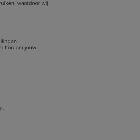
ruiken, waardoor wij
llingen
button om jouw
n.