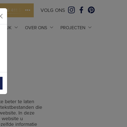
VOLG ONS
046 411 5111
ELIJK
OVER ONS
PROJECTEN
e beter te laten
) tekstbestanden die
website. In deze
 website u
zelfde informatie