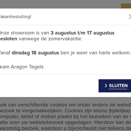
akantiesluiting!
SHOWROOM
TEGELHANDEL
PARTICULIER
ZAK
nze showroom is van
3 augustus t/m 17 augustus
esloten
vanwege de zomervakantie.
Vanaf
dinsdag 18 augustus
ben je weer van harte welkom.
beleid
eam Aragon Tegels
SLUITEN
0
uik van verschillende cookies om onder andere de websit
zoek te vergemakkelijken. Cookies zijn kleine (tijdelijke
mputer, tablet of mobiel plaatst bij het bezoeken van de 
matie over uw websitebezoek opgeslagen. Hierdoor kan de
ekomstig bezoek, waardoor u bijvoorbeeld niet telkens de