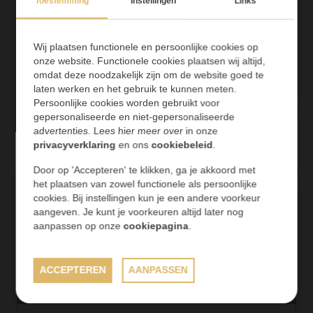
Toestemming
Instellingen
Links
Hickory Maastricht
Wij plaatsen functionele en persoonlijke cookies op
Tegelwerk, vloeren en stucwerk in
onze website. Functionele cookies plaatsen wij altijd,
renovatieproject.
omdat deze noodzakelijk zijn om de website goed te
laten werken en het gebruik te kunnen meten.
MAART 2024
Persoonlijke cookies worden gebruikt voor
gepersonaliseerde en niet-gepersonaliseerde
advertenties. Lees hier meer over in onze
privacyverklaring
en ons
cookiebeleid
.
Door op 'Accepteren' te klikken, ga je akkoord met
het plaatsen van zowel functionele als persoonlijke
cookies. Bij instellingen kun je een andere voorkeur
aangeven. Je kunt je voorkeuren altijd later nog
aanpassen op onze
cookiepagina
.
ACCEPTEREN
AANPASSEN