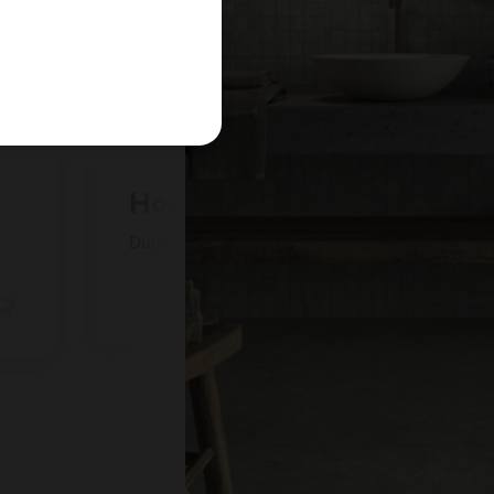
Complete oplossing
Meer dan tegelwerk: wij regelen alles voor je.