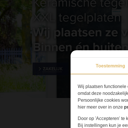
Keramische tegels
XXL tegelplaten.
Wij plaatsen ze v
Binnen én buite
Toestemming
ZAKELIJK
PARTICULIER
Wij plaatsen functionele 
omdat deze noodzakelijk 
Persoonlijke cookies wor
hier meer over in onze
p
Door op 'Accepteren' te k
Bij instellingen kun je 