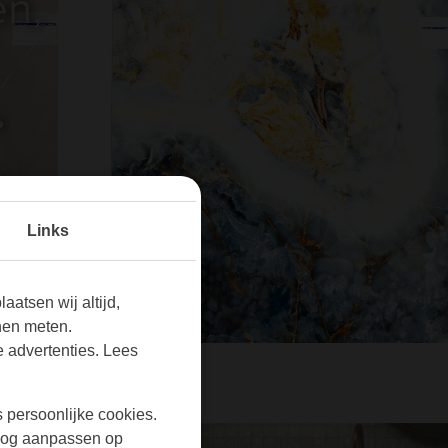
en,
.
Links
aatsen wij altijd,
nen meten.
 advertenties. Lees
s persoonlijke cookies.
r nog aanpassen op