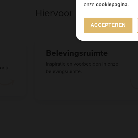
onze
cookiepagina
.
Hiervoor kom je naar A
ACCEPTEREN
Maatwerk advies
Professioneel advies van creatieve
meedenkers.