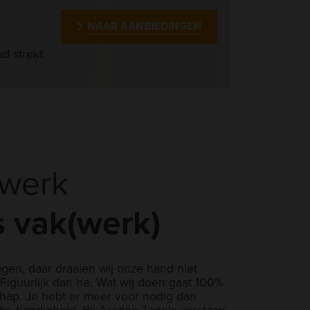
NAAR AANBIEDINGEN
d strekt
lwerk
s vak(werk)
ggen, daar draaien wij onze hand niet
Figuurlijk dan he. Wat wij doen gaat 100%
ap. Je hebt er meer voor nodig dan
tje handigheid. Bij Aragon Tegels verstaan