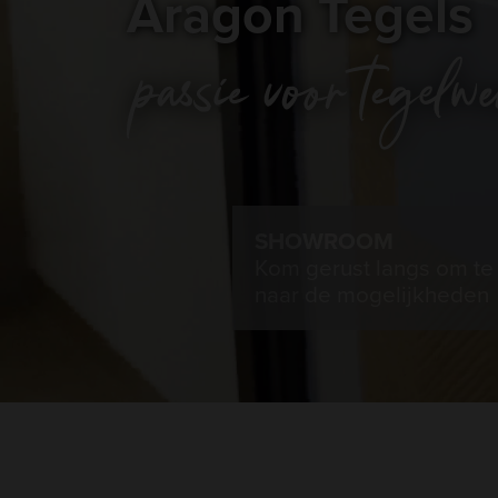
Aragon Tegels
SHOWROOM
Kom gerust langs om te 
naar de mogelijkheden