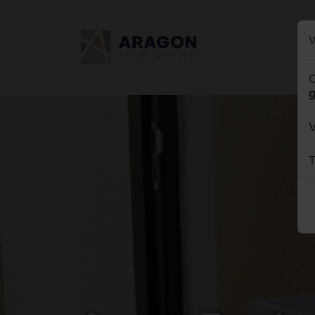
V
O
g
T