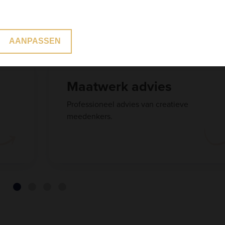
ragon Tegels
AANPASSEN
Hoogwaardig tegelwerk
Duurzaam en strak tegelwerk.