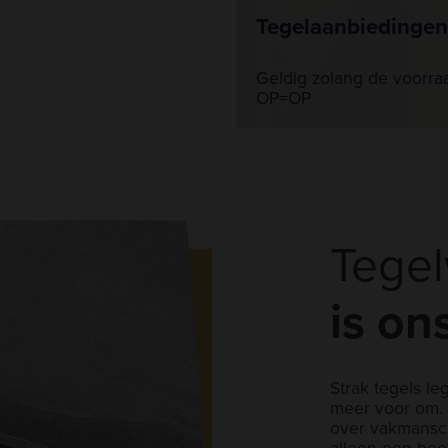
Tegelaanbiedingen
Geldig zolang de voorraa
OP=OP
Tege
is on
Strak tegels le
meer voor om. 
over vakmansch
alleen een bee