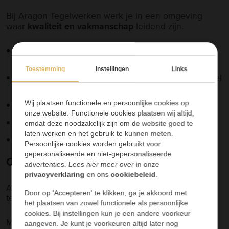
Bij Aragon Tegelwerken werk je in een omgeving
waar
kwaliteit en vakmanschap
leidend zijn.
Een passende beloning op basis van ervaring en
niveau
Toestemming
Instellingen
Links
Ruimte om jezelf verder te ontwikkelen door middel
van trainingen
Reiskostenvergoeding
Wij plaatsen functionele en persoonlijke cookies op
onze website. Functionele cookies plaatsen wij altijd,
Mogelijke extra vergoedingen
omdat deze noodzakelijk zijn om de website goed te
laten werken en het gebruik te kunnen meten.
Een hecht team en jaarlijks een teamuitje
Persoonlijke cookies worden gebruikt voor
gepersonaliseerde en niet-gepersonaliseerde
Over Aragon Tegelwerken
advertenties. Lees hier meer over in onze
privacyverklaring
en ons
cookiebeleid
.
Aragon Tegelwerken staat voor hoogwaardig
Door op 'Accepteren' te klikken, ga je akkoord met
tegelwerk en persoonlijke begeleiding.
het plaatsen van zowel functionele als persoonlijke
cookies. Bij instellingen kun je een andere voorkeur
Met een team van eigen vakmensen realiseren we
aangeven. Je kunt je voorkeuren altijd later nog