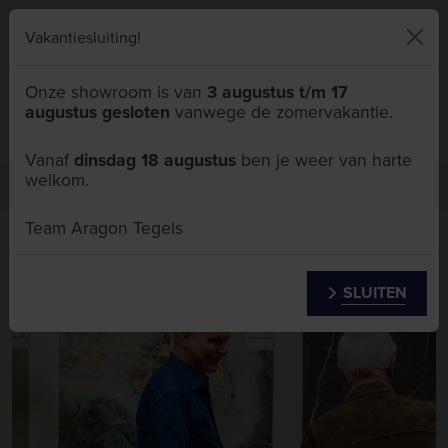
046 411 5111
Vakantiesluiting!
Onze showroom is van
3 augustus t/m 17
augustus gesloten
vanwege de zomervakantie.
Menu
Vanaf
dinsdag 18 augustus
ben je weer van harte
welkom.
Over ons
Vacatures
Showroomadviseur tegels
Team Aragon Tegels
Showroomadviseur tegels
SLUITEN