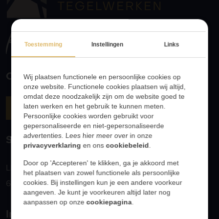
Toestemming
Instellingen
Links
Contact
Wij plaatsen functionele en persoonlijke cookies op
onze website. Functionele cookies plaatsen wij altijd,
omdat deze noodzakelijk zijn om de website goed te
046 411 5111
laten werken en het gebruik te kunnen meten.
Persoonlijke cookies worden gebruikt voor
gepersonaliseerde en niet-gepersonaliseerde
Showroom
advertenties. Lees hier meer over in onze
privacyverklaring
en ons
cookiebeleid
.
Door op 'Accepteren' te klikken, ga je akkoord met
Limbrichterweg 78B
het plaatsen van zowel functionele als persoonlijke
6135 GJ Sittard
cookies. Bij instellingen kun je een andere voorkeur
aangeven. Je kunt je voorkeuren altijd later nog
aanpassen op onze
cookiepagina
.
Informatie