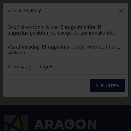
046 411 5111
Vakantiesluiting!
Onze showroom is van
3 augustus t/m 17
augustus gesloten
vanwege de zomervakantie.
Menu
Vanaf
dinsdag 18 augustus
ben je weer van harte
welkom.
Algemene voorwaarden
Team Aragon Tegels
SLUITEN
DE ALGEMENE VOORWAARDEN