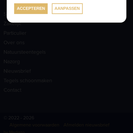
ACCEPTEREN
AANPASSEN
Showroom
Zakelijk
Particulier
Over ons
Natuursteentegels
Nazorg
Nieuwsbrief
Tegels schoonmaken
Contact
© 2022 - 2026
Algemene voorwaarden
Afmelden nieuwsbrief
by Mediazo