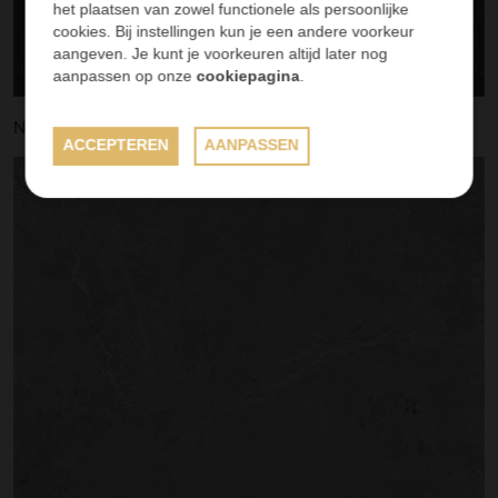
het plaatsen van zowel functionele als persoonlijke
cookies. Bij instellingen kun je een andere voorkeur
aangeven. Je kunt je voorkeuren altijd later nog
aanpassen op onze
cookiepagina
.
Nantes
ACCEPTEREN
AANPASSEN