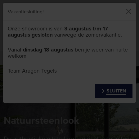
046 411 5111
Vakantiesluiting!
Onze showroom is van
3 augustus t/m 17
augustus gesloten
vanwege de zomervakantie.
Menu
Vanaf
dinsdag 18 augustus
ben je weer van harte
welkom.
Tegelhandel
Natuursteenlook
Team Aragon Tegels
SLUITEN
Natuursteenlook
De authentieke uitstraling van echt natuursteen