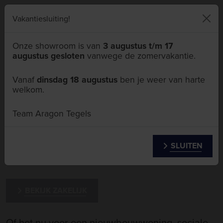
046 411 5111
Vakantiesluiting!
Onze showroom is van
3 augustus t/m 17
augustus gesloten
vanwege de zomervakantie.
Menu
Vanaf
dinsdag 18 augustus
ben je weer van harte
welkom.
Projecten
Team Aragon Tegels
SLUITEN
BEKIJK PARTICULIER
BEKIJK ZAKELIJK
Of het nu voor een nieuwbouwwoning, sociale