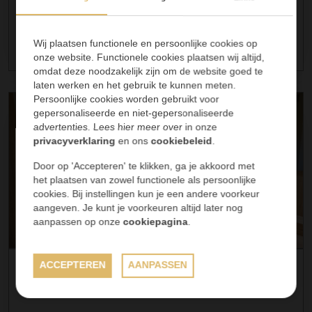
Warme uitstraling met duurzaam gemak.
Wij plaatsen functionele en persoonlijke cookies op
FEBRUARI 2026
onze website. Functionele cookies plaatsen wij altijd,
omdat deze noodzakelijk zijn om de website goed te
laten werken en het gebruik te kunnen meten.
Persoonlijke cookies worden gebruikt voor
gepersonaliseerde en niet-gepersonaliseerde
advertenties. Lees hier meer over in onze
privacyverklaring
en ons
cookiebeleid
.
Door op 'Accepteren' te klikken, ga je akkoord met
het plaatsen van zowel functionele als persoonlijke
cookies. Bij instellingen kun je een andere voorkeur
aangeven. Je kunt je voorkeuren altijd later nog
aanpassen op onze
cookiepagina
.
ACCEPTEREN
AANPASSEN
Travertin badkamer met XXL slabs in
Beek