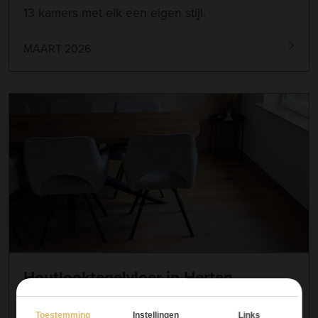
13 kamers met elk een eigen stijl.
MAART 2026
Houtlooktegelvloer in Herten,
Roermond
Toestemming
Instellingen
Links