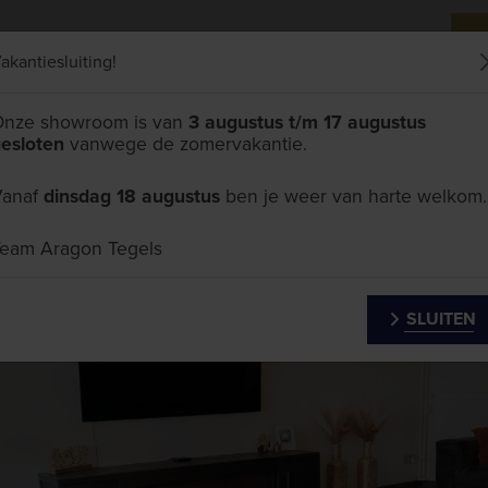
akantiesluiting!
SHOWROOM
TEGELHANDEL
PARTICULIER
ZAK
nze showroom is van
3 augustus t/m 17 augustus
esloten
vanwege de zomervakantie.
egels in Geleen
Vanaf
dinsdag 18 augustus
ben je weer van harte welkom.
eam Aragon Tegels
SLUITEN