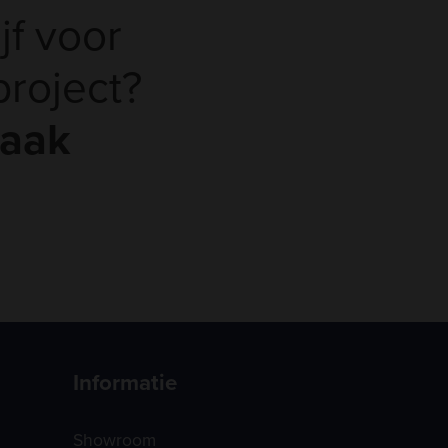
jf voor
roject?
raak
Informatie
Showroom