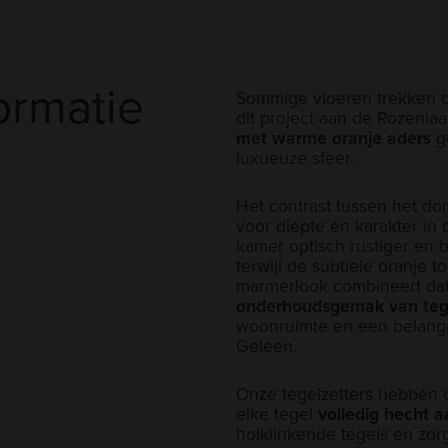
ormatie
Sommige vloeren trekken di
dit project aan de Rozenla
met warme oranje aders
g
luxueuze sfeer.
Het contrast tussen het d
voor diepte en karakter in
kamer optisch rustiger en
terwijl de subtiele oranje 
marmerlook combineert dat 
onderhoudsgemak van teg
woonruimte en een belangr
Geleen.
Onze tegelzetters hebben d
elke tegel
volledig hecht 
holklinkende tegels en zorg