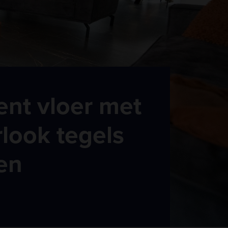
nt vloer met
look tegels
en