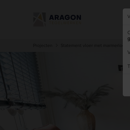
V
O
g
Projecten
Statement vloer met marmerlook t
T