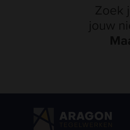
Zoek j
jouw n
Maa