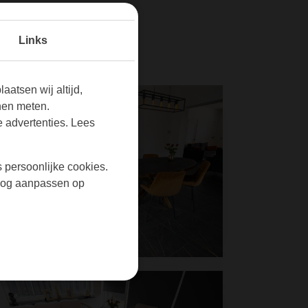
Links
aatsen wij altijd,
nen meten.
 advertenties. Lees
s persoonlijke cookies.
r nog aanpassen op