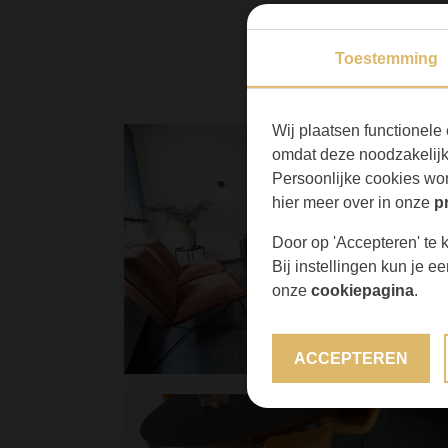
Toestemming
Wij plaatsen functionele 
omdat deze noodzakelijk 
Persoonlijke cookies wor
hier meer over in onze
p
Door op 'Accepteren' te k
Bij instellingen kun je 
onze
cookiepagina
.
ACCEPTEREN