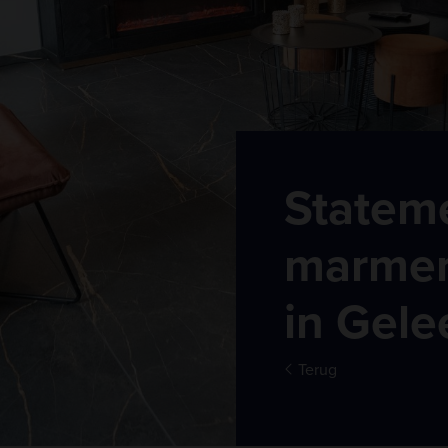
Stateme
marmer
in Gele
Terug