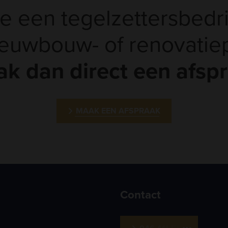
e een tegelzettersbedri
ieuwbouw- of renovatiep
k dan direct een afsp
MAAK EEN AFSPRAAK
Contact