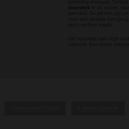
jarenlang meegaat. Dankzij
akoestiek
in de ruimte, wa
aanvoelt. De plinten zijn ui
voor een strakke overgang
extra verfijnd maakt.
Het resultaat: een high-en
uitstraalt. Een echte blikv
BEKIJK PARTICULIER
BEKIJK ZAKELIJK