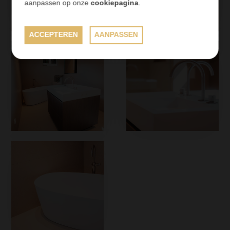
aanpassen op onze
cookiepagina
.
ACCEPTEREN
AANPASSEN