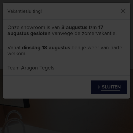
046 411 5111
Vakantiesluiting!
Onze showroom is van
3 augustus t/m 17
augustus gesloten
vanwege de zomervakantie.
Menu
Vanaf
dinsdag 18 augustus
ben je weer van harte
welkom.
Projecten
Badkamer met doordacht ontwerp in
Maastricht
Team Aragon Tegels
SLUITEN