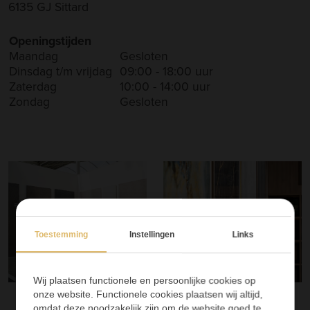
6135 GJ Sittard
Openingstijden
Maandag
Gesloten
Dinsdag t/m vrijdag
09:00 - 18:00 uur
Zaterdag
10:00 - 14:00 uur
Zondag
Gesloten
Toestemming
Instellingen
Links
Wij plaatsen functionele en persoonlijke cookies op
onze website. Functionele cookies plaatsen wij altijd,
omdat deze noodzakelijk zijn om de website goed te