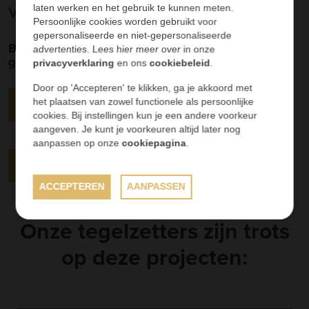
voor betrouwbaar vakmanschap!
laten werken en het gebruik te kunnen meten.
Persoonlijke cookies worden gebruikt voor
gepersonaliseerde en niet-gepersonaliseerde
Bij Aragon krijg je geen dozen tegels met een
advertenties. Lees hier meer over in onze
gelukwens, maar een complete oplossing!
privacyverklaring
en ons
cookiebeleid
.
Door op 'Accepteren' te klikken, ga je akkoord met
ONZE KWALITEIT
het plaatsen van zowel functionele als persoonlijke
cookies. Bij instellingen kun je een andere voorkeur
aangeven. Je kunt je voorkeuren altijd later nog
aanpassen op onze
cookiepagina
.
ONZE WERKWIJZE
ACCEPTEREN
AANPASSEN
Onze tegelzetters zijn trots
op deze projecten: