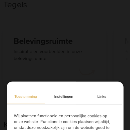
Tegels
Belevingsruimte
M
Inspiratie en voorbeelden in onze
Pr
belevingsruimte.
me
Toestemming
Instellingen
Links
Wij plaatsen functionele en persoonlijke cookies op
Kies
onze website. Functionele cookies plaatsen wij altijd,
omdat deze noodzakelijk zijn om de website goed te